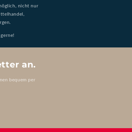
öglich, nicht nur
ttelhandel,
rgen.
 gerne!
tter an.
onen bequem per