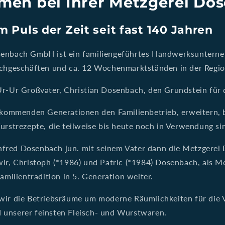
men bei Ihrer Metzgerei Do
m Puls der Zeit seit fast 140 Jahren
senbach GmbH ist ein familiengeführtes Handwerksuntern
achgeschäften und ca. 12 Wochenmarktständen in der Regio
Ur-Ur Großvater, Christian Dosenbach, den Grundstein für 
e kommenden Generationen den Familienbetrieb, erweitern,
urstrezepte, die teilweise bis heute noch in Verwendung si
fred Dosenbach jun. mit seinem Vater dann die Metzgere
wir, Christoph (*1986) und Patric (*1984) Dosenbach, als M
Familientradition in 5. Generation weiter.
wir die Betriebsräume um moderne Räumlichkeiten für die
unserer feinsten Fleisch- und Wurstwaren.