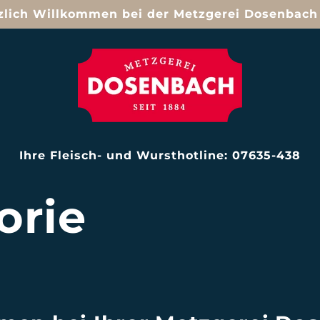
zlich Willkommen bei der Metzgerei Dosenbach
Ihre Fleisch- und Wursthotline: 07635-438
orie