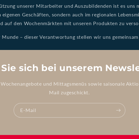
ützung unserer Mitarbeiter und Auszubildenden ist es uns m
 eigenen Geschäften, sondern auch im regionalen Lebensmi
d auf den Wochenmärkten mit unseren Produkten zu verso
r Munde – dieser Verantwortung stellen wir uns gemeinsam
Sie sich bei unserem Newsle
ie Wochenangebote und Mittagsmenüs sowie saisonale Akti
Mail zugeschickt.
E-Mail