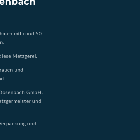
senbach
ehmen mit rund 50
n.
diese Metzgerei.
 bauen und
nd.
i Dosenbach GmbH.
etzgermeister und
 Verpackung und