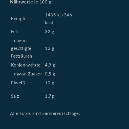
Nährwerte
je 100 g:
1435 kJ/346
Energie
kcal
Fett
32 g
- davon
gesättigte
13 g
Fettsäuren
Kohlenhydrate
4,9 g
- davon Zucker
0,5 g
Eiweiß
10 g
Salz
1,7g
Alle Fotos sind Serviervorschläge.