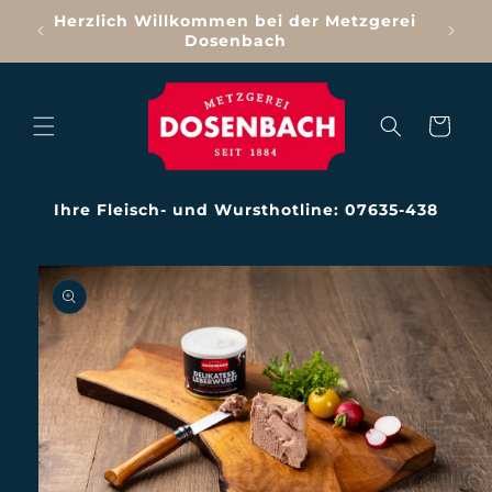
Direkt
Herzlich Willkommen bei der Metzgerei
zum
Dosenbach
Inhalt
Warenkorb
Ihre Fleisch- und Wursthotline: 07635-438
oduktinformationen
ringen