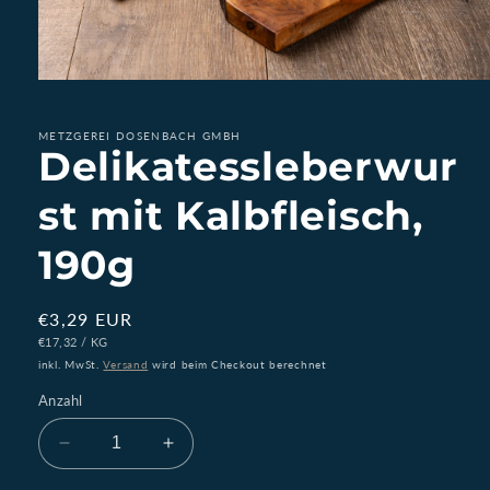
Medien
1
in
Modal
METZGEREI DOSENBACH GMBH
Delikatessleberwur
öffnen
st mit Kalbfleisch,
190g
Normaler
€3,29 EUR
STÜCKPREIS
PRO
Preis
€17,32
/
KG
inkl. MwSt.
Versand
wird beim Checkout berechnet
Anzahl
Verringere
Erhöhe
die
die