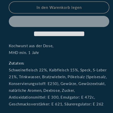
Menge
Menge
für
für
In den Warenkorb legen
Delikatessleberwurst
Delikatessleberwurst
mit
mit
Kalbfleisch,
Kalbfleisch,
190g
190g
Kochwurst aus der Dose,
MHD min. 1 Jahr
Zutaten:
Schweinefleisch 22%, Kalbfleisch 15%, Speck, S-Leber
21%, Trinkwasser, Bratzwiebeln, Pökelsalz (Speisesalz,
Konservierungsstoff: E250), Gewürze, Gewürzextrakt,
natürliche Aromen, Dextrose, Zucker,
Antioxidationsmittel: E 300, Emulgator: E 472c,
Geschmacksverstärker: E 621, Säureregulator: E 262