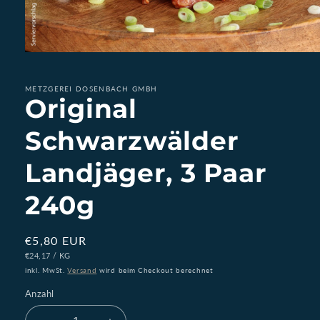
Medien
1
in
Modal
METZGEREI DOSENBACH GMBH
Original
öffnen
Schwarzwälder
Landjäger, 3 Paar
240g
Normaler
€5,80 EUR
STÜCKPREIS
PRO
Preis
€24,17
/
KG
inkl. MwSt.
Versand
wird beim Checkout berechnet
Anzahl