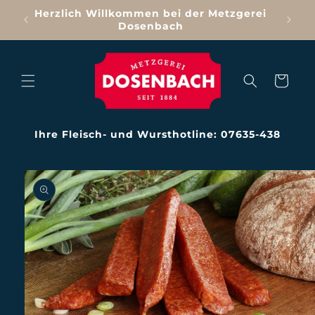
Direkt
Herzlich Willkommen bei der Metzgerei
zum
Dosenbach
Inhalt
Warenkorb
Ihre Fleisch- und Wursthotline: 07635-438
oduktinformationen
ringen