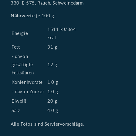
330, E 575, Rauch, Schweinedarm
Nährwerte
je 100 g:
1511 kJ/364
Energie
kcal
Fett
31 g
- davon
gesättigte
12 g
Fettsäuren
Kohlenhydrate
1,0 g
- davon Zucker
1,0 g
Eiweiß
20 g
Salz
4,0 g
Alle Fotos sind Serviervorschläge.