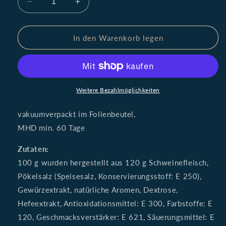
Verringere
Erhöhe
die
die
Menge
Menge
für
für
In den Warenkorb legen
Original
Original
Schwarzwälder
Schwarzwälder
Landjäger,
Landjäger,
3
3
Paar
Paar
Weitere Bezahlmöglichkeiten
240g
240g
vakuumverpackt im Folienbeutel,
MHD min. 60 Tage
Zutaten:
100 g wurden hergestellt aus 120 g Schweinefleisch,
Pökelsalz (Speisesalz, Konservierungsstoff: E 250),
Gewürzextrakt, natürliche Aromen, Dextrose,
Hefeextrakt, Antioxidationsmittel: E 300, Farbstoffe: E
120, Geschmacksverstärker: E 621, Säuerungsmittel: E